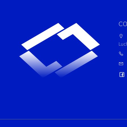
CO
Luc