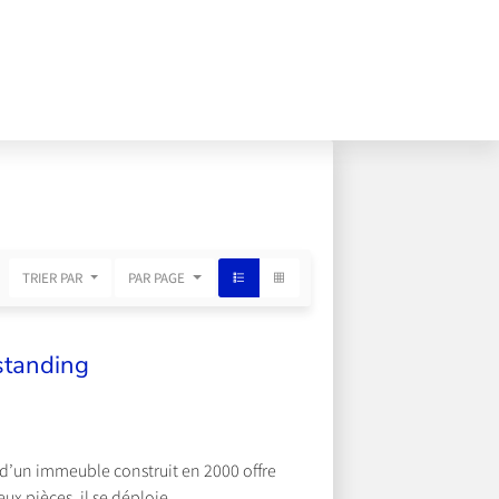
TRIER PAR
PAR PAGE
standing
d’un immeuble construit en 2000 offre
x pièces, il se déploie