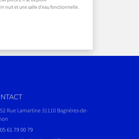
nuit et une salle d’eau fonctionnelle.
t, invite à profiter des […]
NTACT
52 Rue Lamartine 31110 Bagnères-de-
hon
05 61 79 00 79