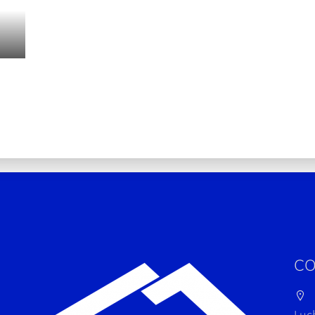
CO
Luc