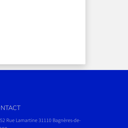
NTACT
52 Rue Lamartine 31110 Bagnères-de-
hon